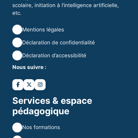
scolaire, initiation à l’intelligence artificielle,
etc.
⚖️
Mentions légales
🔒
Déclaration de confidentialité
♿
Déclaration d’accessibilité
Nous suivre :
Services & espace
pédagogique
💻
Nos formations