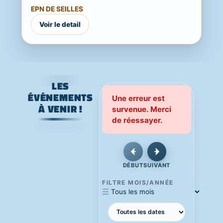
Une journée festive, familiale et ouverte
EPN DE SEILLES
à...
Voir le detail
LES
ÉVÉNEMENTS
Une erreur est
À VENIR !
survenue. Merci
de réessayer.
DÉBUT
SUIVANT
FILTRE MOIS/ANNÉE