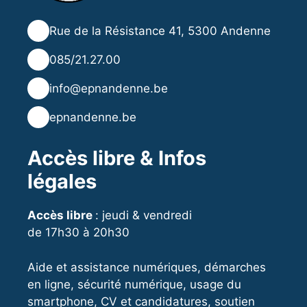
groupe de l'atelier créatif multimédia
📍
Rue de la Résistance 41, 5300 Andenne
📞
085/21.27.00
✉️
info@epnandenne.be
🌐
epnandenne.be
Accès libre & Infos
légales
Accès libre
: jeudi & vendredi
de 17h30 à 20h30
Aide et assistance numériques, démarches
en ligne, sécurité numérique, usage du
smartphone, CV et candidatures, soutien