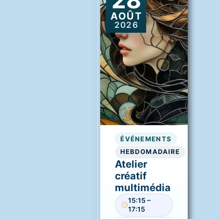
AOÛT
2026
ÉVÉNEMENTS
HEBDOMADAIRE
Atelier
créatif
multimédia
15:15 –
17:15