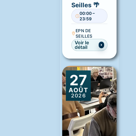
Seilles 🌴
00:00 –
23:59
EPN DE
SEILLES
Voir le
détail
27
AOÛT
2026