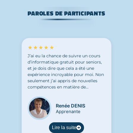
PAROLES DE PARTICIPANTS
★★★★★
J’ai eu la chance de suivre un cours
d’informatique gratuit pour seniors,
et je dois dire que cela a été une
expérience incroyable pour moi. Non
seulement j’ai appris de nouvelles
compétences en matière de
technologie, mais j’ai également
découvert un don caché en moi. Ce
Renée DENIS
cours m’a permis de m’ouvrir à de
Apprenante
nouvelles possibilités et de découvrir
de nouveaux horizons. J’ai pu accéder
à un atelier créatif grâce aux
Lire la suite
compétences acquises en