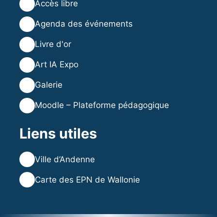
💡
Accès libre
🗓️
Agenda des événements
⭐
Livre d'or
🎨
Art IA Expo
🖼️
Galerie
🎓
Moodle – Plateforme pédagogique
Liens utiles
🌐
Ville d’Andenne
🌐
Carte des EPN de Wallonie