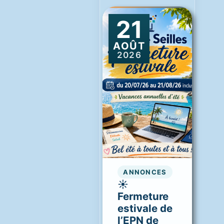
21
AOÛT
2026
ANNONCES
☀️
Fermeture
estivale de
l’EPN de