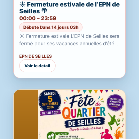
☀️ Fermeture estivale de l’EPN de
Seilles 🌴
00:00 – 23:59
Débute Dans 14 jours 03h
☀️ Fermeture estivale L’EPN de Seilles sera
fermé pour ses vacances annuelles d’été
Du 20 juillet au 21 août 2026 inclus Durant
EPN DE SEILLES
cette période,...
Voir le detail