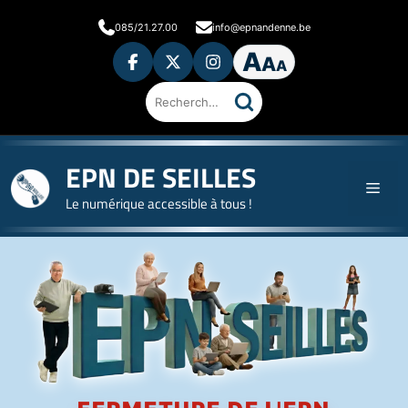
085/21.27.00
info@epnandenne.be
A
A
A
Rechercher
sur
le
site
EPN DE SEILLES
Le numérique accessible à tous !
Accueil