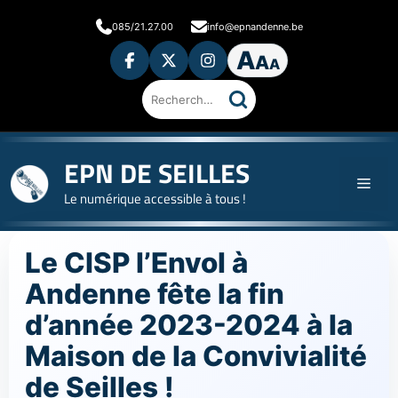
Aller
085/21.27.00
info@epnandenne.be
au
A
contenu
A
A
Ouvrir
les
préférences
d'accessibilité
Rechercher
sur
le
site
EPN DE SEILLES
Men
Le numérique accessible à tous !
Le CISP l’Envol à
Andenne fête la fin
d’année 2023-2024 à la
Maison de la Convivialité
de Seilles !