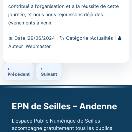
contribué à l’organisation et à la réussite de cette
journée, et nous nous réjouissons déjà des
événements à venir.
Date
Catégorie
📅
Date :
29/06/2024
|
🏷
Catégorie :
Actualités
|
👤
Auteur
:
:
Auteur :
Webmaster
:
‹
›
Précédent
Suivant
EPN de Seilles – Andenne
L’Espace Public Numérique de Seilles
accompagne gratuitement tous les publics