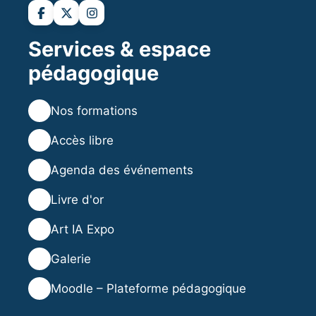
Services & espace
pédagogique
💻
Nos formations
💡
Accès libre
🗓️
Agenda des événements
⭐
Livre d'or
🎨
Art IA Expo
🖼️
Galerie
🎓
Moodle – Plateforme pédagogique