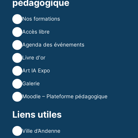
pédagogique
💻
Nos formations
💡
Accès libre
🗓️
Agenda des événements
⭐
Livre d'or
🎨
Art IA Expo
🖼️
Galerie
🎓
Moodle – Plateforme pédagogique
Liens utiles
🌐
Ville d’Andenne