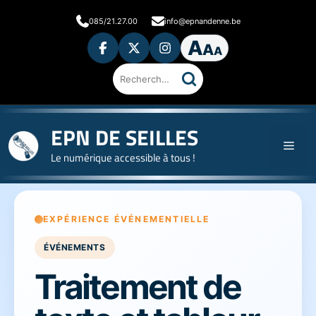
Aller
085/21.27.00
info@epnandenne.be
au
A
contenu
A
A
Ouvrir
les
préférences
d'accessibilité
Rechercher
sur
le
site
EPN DE SEILLES
Men
Le numérique accessible à tous !
EXPÉRIENCE ÉVÉNEMENTIELLE
ÉVÉNEMENTS
Traitement de