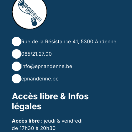
📍
Rue de la Résistance 41, 5300 Andenne
📞
085/21.27.00
✉️
info@epnandenne.be
🌐
epnandenne.be
Accès libre & Infos
légales
Accès libre
: jeudi & vendredi
de 17h30 à 20h30