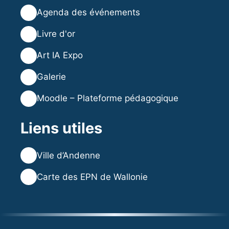
🗓️
Agenda des événements
⭐
Livre d'or
🎨
Art IA Expo
🖼️
Galerie
🎓
Moodle – Plateforme pédagogique
Liens utiles
🌐
Ville d’Andenne
🌐
Carte des EPN de Wallonie