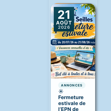
21
AOÛT
2026
ANNONCES
☀️
Fermeture
estivale de
l’EPN de