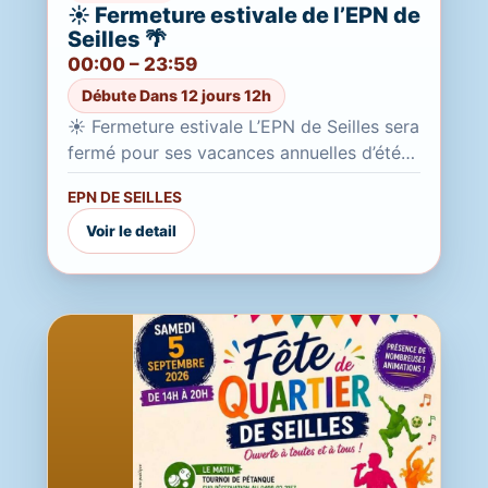
☀️ Fermeture estivale de l’EPN de
Seilles 🌴
00:00 – 23:59
Débute Dans 12 jours 12h
☀️ Fermeture estivale L’EPN de Seilles sera
fermé pour ses vacances annuelles d’été
Du 20 juillet au 21 août 2026 inclus Durant
EPN DE SEILLES
cette période,...
Voir le detail