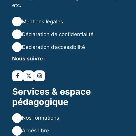
etc.
⚖️
Mentions légales
🔒
Déclaration de confidentialité
♿
Déclaration d’accessibilité
Nous suivre :
Services & espace
pédagogique
💻
Nos formations
💡
Accès libre