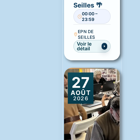
Seilles 🌴
00:00 –
23:59
EPN DE
SEILLES
Voir le
détail
27
AOÛT
2026