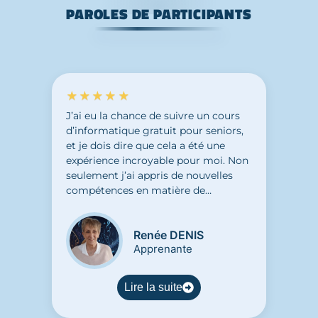
PAROLES DE PARTICIPANTS
★★★★★
J’ai eu la chance de suivre un cours
d’informatique gratuit pour seniors,
et je dois dire que cela a été une
expérience incroyable pour moi. Non
seulement j’ai appris de nouvelles
compétences en matière de
technologie, mais j’ai également
découvert un don caché en moi. Ce
Renée DENIS
cours m’a permis de m’ouvrir à de
Apprenante
nouvelles possibilités et de découvrir
de nouveaux horizons. J’ai pu accéder
à un atelier créatif grâce aux
Lire la suite
compétences acquises en
informatique. C’est vraiment grâce à