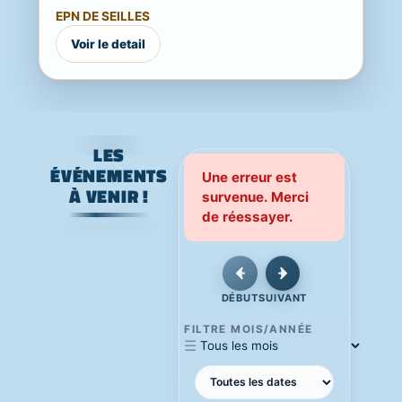
Une journée festive, familiale et ouverte
EPN DE SEILLES
à...
Voir le detail
LES
ÉVÉNEMENTS
Une erreur est
À VENIR !
survenue. Merci
de réessayer.
DÉBUT
SUIVANT
FILTRE MOIS/ANNÉE