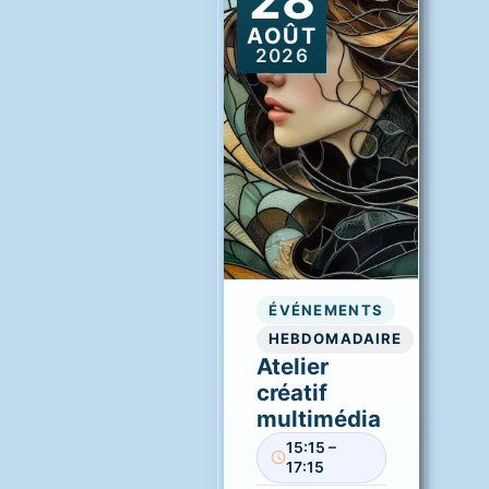
AOÛT
2026
ÉVÉNEMENTS
HEBDOMADAIRE
Atelier
créatif
multimédia
15:15 –
17:15