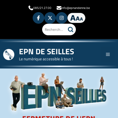
085/21.27.00
info@epnandenne.be
A
A
A
Rechercher
sur
le
site
EPN DE SEILLES
Le numérique accessible à tous !
Accueil