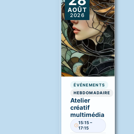
AOÛT
2026
ÉVÉNEMENTS
HEBDOMADAIRE
Atelier
créatif
multimédia
15:15 –
17:15