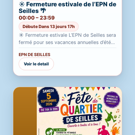
☀️ Fermeture estivale de l’EPN de
Seilles 🌴
00:00 – 23:59
Débute Dans 13 jours 17h
☀️ Fermeture estivale L’EPN de Seilles sera
fermé pour ses vacances annuelles d’été
Du 20 juillet au 21 août 2026 inclus Durant
EPN DE SEILLES
cette période,...
Voir le detail