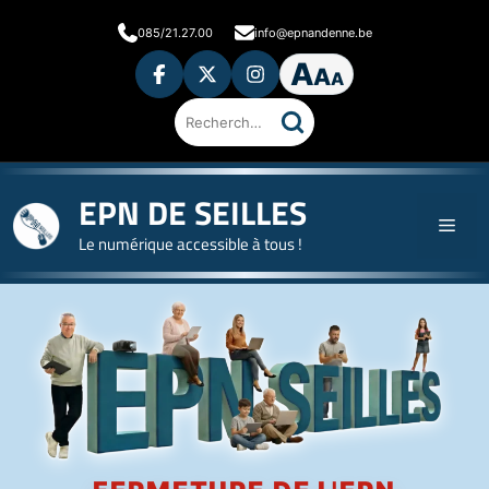
085/21.27.00
info@epnandenne.be
A
A
A
Rechercher
sur
le
site
EPN DE SEILLES
Le numérique accessible à tous !
Accueil