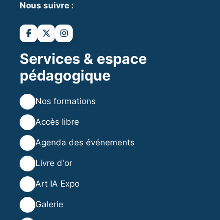
Nous suivre :
Services & espace
pédagogique
💻
Nos formations
💡
Accès libre
🗓️
Agenda des événements
⭐
Livre d'or
🎨
Art IA Expo
🖼️
Galerie