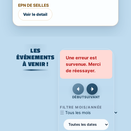
Une journée festive, familiale et ouverte
EPN DE SEILLES
à...
Voir le detail
LES
ÉVÉNEMENTS
Une erreur est
À VENIR !
survenue. Merci
de réessayer.
DÉBUT
SUIVANT
FILTRE MOIS/ANNÉE