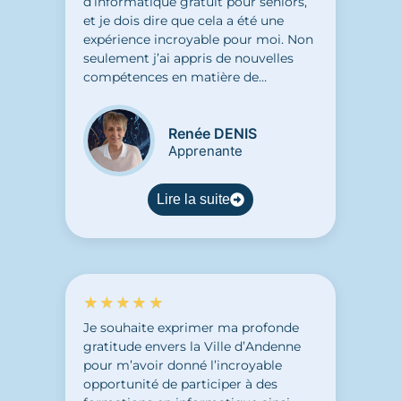
d’informatique gratuit pour seniors,
et je dois dire que cela a été une
expérience incroyable pour moi. Non
seulement j’ai appris de nouvelles
compétences en matière de
technologie, mais j’ai également
découvert un don caché en moi. Ce
Renée DENIS
cours m’a permis de m’ouvrir à de
Apprenante
nouvelles possibilités et de découvrir
de nouveaux horizons. J’ai pu accéder
à un atelier créatif grâce aux
Lire la suite
compétences acquises en
informatique. C’est vraiment grâce à
ce cours que j’ai pu découvrir une
passion pour la création numérique.
Je tiens à remercier
★★★★★
chaleureusement Yahya pour la
qualité de son enseignement. Il est
Je souhaite exprimer ma profonde
doté d’une grande expertise et d’une
gratitude envers la Ville d’Andenne
grande passion pour la technologie. Il
pour m’avoir donné l’incroyable
a su me donner les outils nécessaires
opportunité de participer à des
pour découvrir mes talents cachés