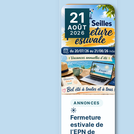
21
AOÛT
2026
ANNONCES
☀️
Fermeture
estivale de
l’EPN de