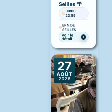
Seilles 🌴
00:00 –
23:59
EPN DE
SEILLES
Voir le
détail
27
AOÛT
2026