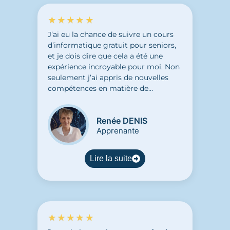
★★★★★
J’ai eu la chance de suivre un cours
d’informatique gratuit pour seniors,
et je dois dire que cela a été une
expérience incroyable pour moi. Non
seulement j’ai appris de nouvelles
compétences en matière de
technologie, mais j’ai également
découvert un don caché en moi. Ce
Renée DENIS
cours m’a permis de m’ouvrir à de
Apprenante
nouvelles possibilités et de découvrir
de nouveaux horizons. J’ai pu accéder
à un atelier créatif grâce aux
Lire la suite
compétences acquises en
informatique. C’est vraiment grâce à
ce cours que j’ai pu découvrir une
passion pour la création numérique.
Je tiens à remercier
★★★★★
chaleureusement Yahya pour la
qualité de son enseignement. Il est