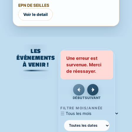
Une journée festive, familiale et ouverte
EPN DE SEILLES
à...
Voir le detail
LES
ÉVÉNEMENTS
Une erreur est
À VENIR !
survenue. Merci
de réessayer.
DÉBUT
SUIVANT
FILTRE MOIS/ANNÉE