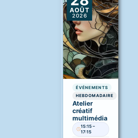
AOÛT
2026
ÉVÉNEMENTS
HEBDOMADAIRE
Atelier
créatif
multimédia
15:15 –
17:15