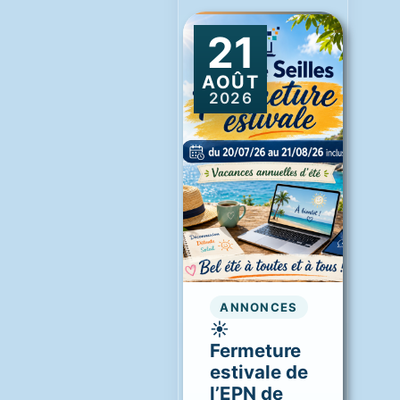
21
AOÛT
2026
ANNONCES
☀️
Fermeture
estivale de
l’EPN de