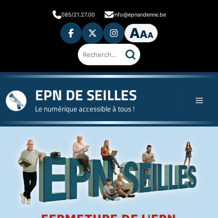
085/21.27.00
info@epnandenne.be
A
A
A
Rechercher
sur
le
site
EPN DE SEILLES
Le numérique accessible à tous !
Accueil