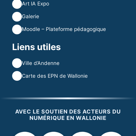
🎨
Art IA Expo
🖼️
Galerie
🎓
Moodle – Plateforme pédagogique
Liens utiles
🌐
Ville d’Andenne
🌐
Carte des EPN de Wallonie
AVEC LE SOUTIEN DES ACTEURS DU
NUMÉRIQUE EN WALLONIE