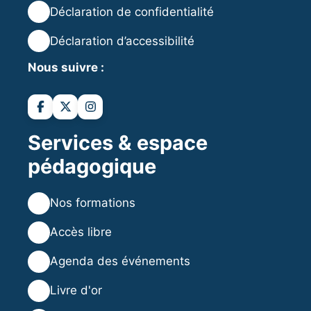
🔒
Déclaration de confidentialité
♿
Déclaration d’accessibilité
Nous suivre :
Services & espace
pédagogique
💻
Nos formations
💡
Accès libre
🗓️
Agenda des événements
⭐
Livre d'or