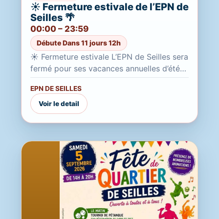
☀️ Fermeture estivale de l’EPN de
Seilles 🌴
00:00 – 23:59
Débute Dans 11 jours 12h
☀️ Fermeture estivale L’EPN de Seilles sera
fermé pour ses vacances annuelles d’été
Du 20 juillet au 21 août 2026 inclus Durant
EPN DE SEILLES
cette période,...
Voir le detail