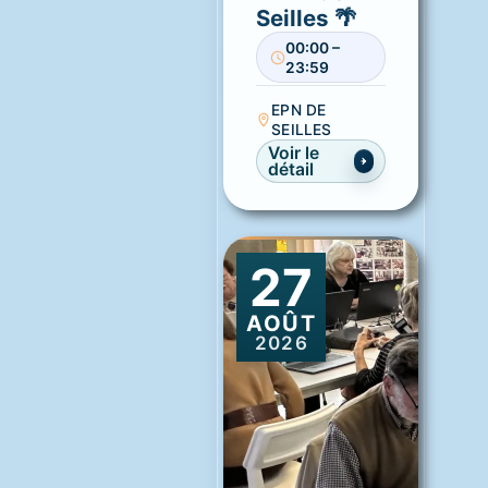
Seilles 🌴
00:00 –
23:59
EPN DE
SEILLES
Voir le
détail
27
AOÛT
2026