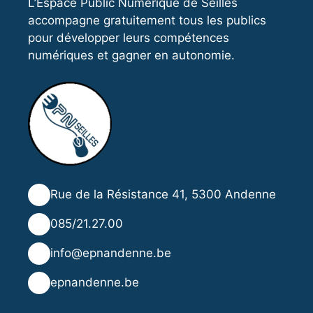
L’Espace Public Numérique de Seilles
accompagne gratuitement tous les publics
pour développer leurs compétences
numériques et gagner en autonomie.
📍
Rue de la Résistance 41, 5300 Andenne
📞
085/21.27.00
✉️
info@epnandenne.be
🌐
epnandenne.be