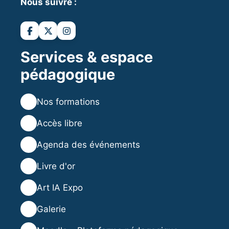
Nous suivre :
Services & espace
pédagogique
💻
Nos formations
💡
Accès libre
🗓️
Agenda des événements
⭐
Livre d'or
🎨
Art IA Expo
🖼️
Galerie