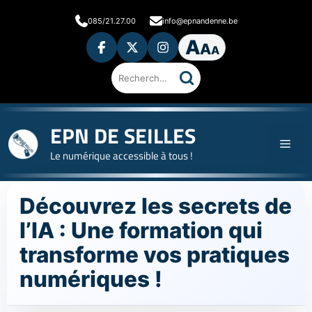
Aller
085/21.27.00
info@epnandenne.be
au
A
contenu
A
A
Ouvrir
les
préférences
d'accessibilité
Rechercher
sur
le
site
EPN DE SEILLES
Men
Le numérique accessible à tous !
Découvrez les secrets de
l’IA : Une formation qui
transforme vos pratiques
numériques !