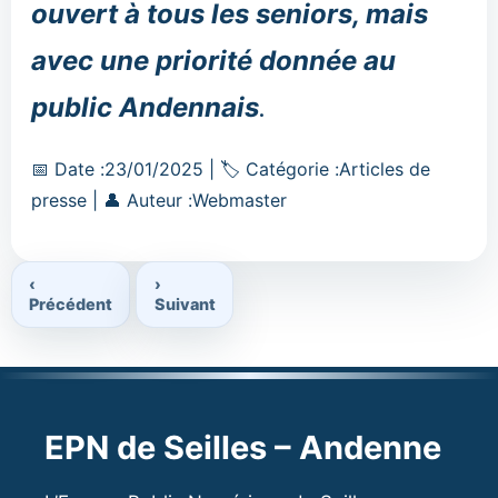
ouvert à tous les seniors, mais
avec une priorité donnée au
public Andennais
.
Date
Catégorie
📅
Date :
23/01/2025
|
🏷
Catégorie :
Articles de
:
Auteur
:
presse
|
👤
Auteur :
Webmaster
:
‹
›
Précédent
Suivant
EPN de Seilles – Andenne