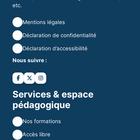
etc.
⚖️
Mentions légales
🔒
Déclaration de confidentialité
♿
Déclaration d’accessibilité
Nous suivre :
Services & espace
pédagogique
💻
Nos formations
💡
Accès libre