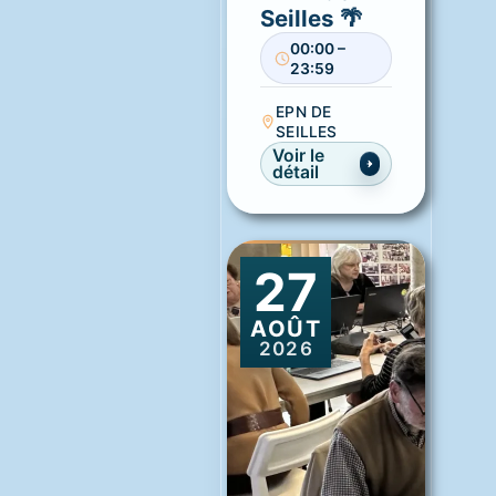
Seilles 🌴
00:00 –
23:59
EPN DE
SEILLES
Voir le
détail
27
AOÛT
2026