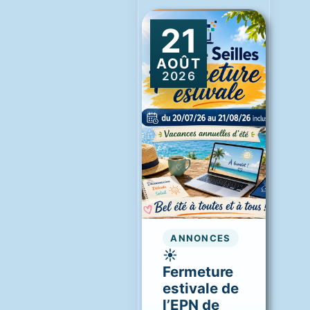
21
AOÛT
2026
ANNONCES
☀️
Fermeture
estivale de
l’EPN de