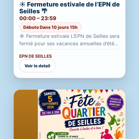
☀️ Fermeture estivale de l’EPN de
Seilles 🌴
00:00 – 23:59
Débute Dans 10 jours 15h
☀️ Fermeture estivale L’EPN de Seilles sera
fermé pour ses vacances annuelles d’été
Du 20 juillet au 21 août 2026 inclus Durant
EPN DE SEILLES
cette période,...
Voir le detail