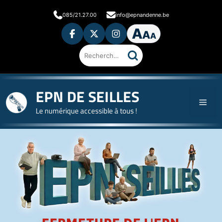
085/21.27.00
info@epnandenne.be
A
A
A
Rechercher
sur
le
site
EPN DE SEILLES
Le numérique accessible à tous !
Accueil