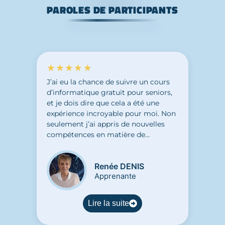
PAROLES DE PARTICIPANTS
★★★★★
J’ai eu la chance de suivre un cours
d’informatique gratuit pour seniors,
et je dois dire que cela a été une
expérience incroyable pour moi. Non
seulement j’ai appris de nouvelles
compétences en matière de
technologie, mais j’ai également
découvert un don caché en moi. Ce
Renée DENIS
cours m’a permis de m’ouvrir à de
Apprenante
nouvelles possibilités et de découvrir
de nouveaux horizons. J’ai pu accéder
à un atelier créatif grâce aux
Lire la suite
compétences acquises en
informatique. C’est vraiment grâce à