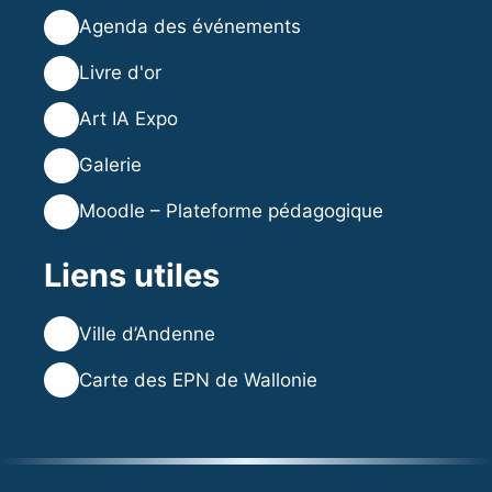
🗓️
Agenda des événements
⭐
Livre d'or
🎨
Art IA Expo
🖼️
Galerie
🎓
Moodle – Plateforme pédagogique
Liens utiles
🌐
Ville d’Andenne
🌐
Carte des EPN de Wallonie