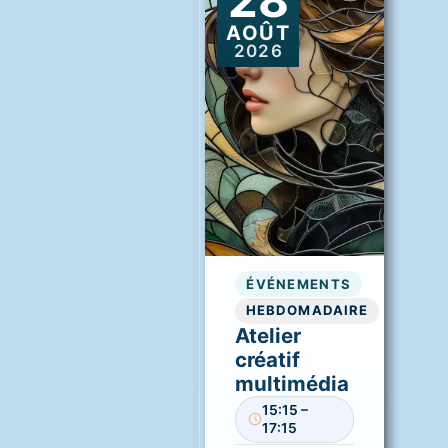
AOÛT
2026
ÉVÉNEMENTS
HEBDOMADAIRE
Atelier
créatif
multimédia
15:15 –
17:15