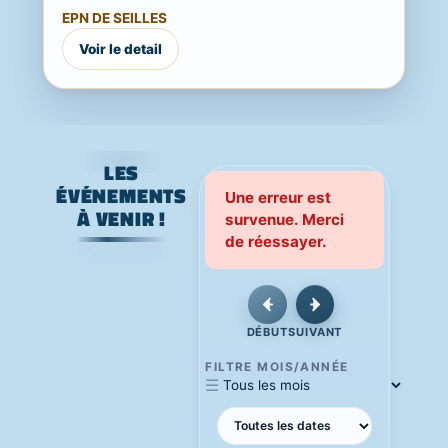
Une journée festive, familiale et ouverte
EPN DE SEILLES
à...
Voir le detail
LES
ÉVÉNEMENTS
Une erreur est
À VENIR !
survenue. Merci
de réessayer.
DÉBUT
SUIVANT
FILTRE MOIS/ANNÉE