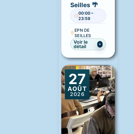
Seilles 🌴
00:00 –
23:59
EPN DE
SEILLES
Voir le
détail
27
AOÛT
2026