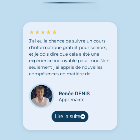
★★★★★
J’ai eu la chance de suivre un cours
d’informatique gratuit pour seniors,
et je dois dire que cela a été une
expérience incroyable pour moi. Non
seulement j’ai appris de nouvelles
compétences en matière de
technologie, mais j’ai également
découvert un don caché en moi. Ce
Renée DENIS
cours m’a permis de m’ouvrir à de
Apprenante
nouvelles possibilités et de découvrir
de nouveaux horizons. J’ai pu accéder
à un atelier créatif grâce aux
Lire la suite
compétences acquises en
informatique. C’est vraiment grâce à
ce cours que j’ai pu découvrir une
passion pour la création numérique.