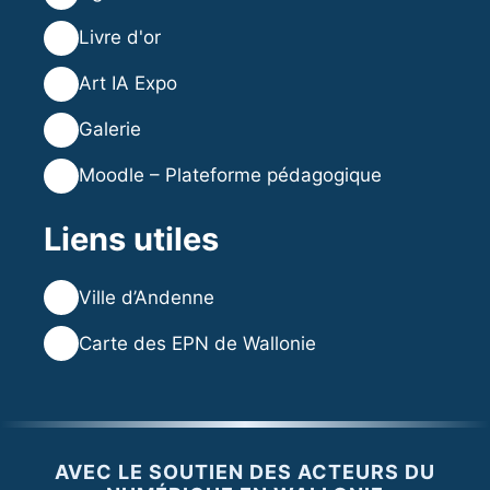
⭐
Livre d'or
🎨
Art IA Expo
🖼️
Galerie
🎓
Moodle – Plateforme pédagogique
Liens utiles
🌐
Ville d’Andenne
🌐
Carte des EPN de Wallonie
AVEC LE SOUTIEN DES ACTEURS DU