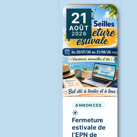
21
AOÛT
2026
ANNONCES
☀️
Fermeture
estivale de
l’EPN de