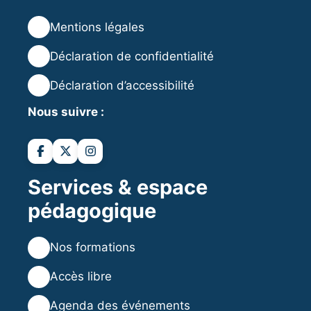
⚖️
Mentions légales
🔒
Déclaration de confidentialité
♿
Déclaration d’accessibilité
Nous suivre :
Services & espace
pédagogique
💻
Nos formations
💡
Accès libre
🗓️
Agenda des événements