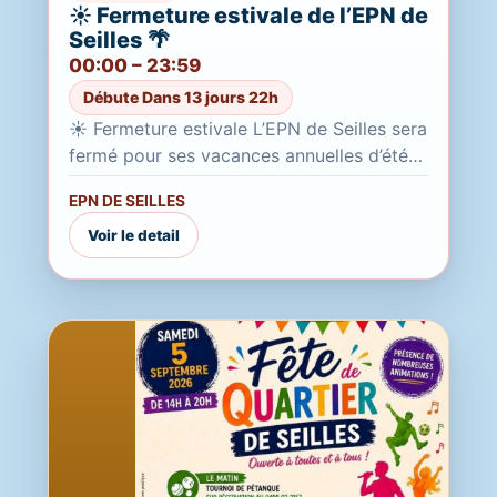
☀️ Fermeture estivale de l’EPN de
Seilles 🌴
00:00 – 23:59
Débute Dans 13 jours 22h
☀️ Fermeture estivale L’EPN de Seilles sera
fermé pour ses vacances annuelles d’été
Du 20 juillet au 21 août 2026 inclus Durant
EPN DE SEILLES
cette période,...
Voir le detail