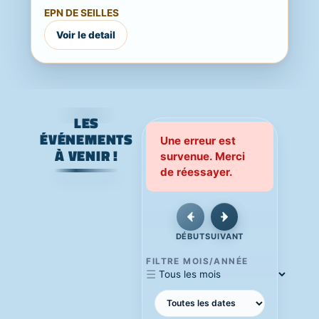
Une journée festive, familiale et ouverte
EPN DE SEILLES
à...
Voir le detail
LES
ÉVÉNEMENTS
Une erreur est
À VENIR !
survenue. Merci
de réessayer.
DÉBUT
SUIVANT
FILTRE MOIS/ANNÉE