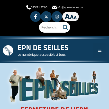
085/21.27.00
info@epnandenne.be
A
A
A
Rechercher
sur
le
site
EPN DE SEILLES
Le numérique accessible à tous !
Accueil