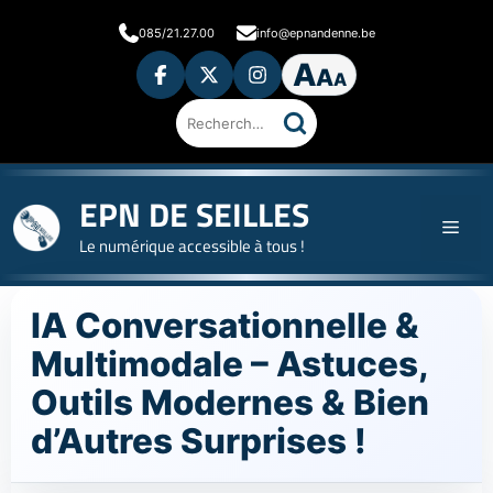
Aller
085/21.27.00
info@epnandenne.be
au
A
contenu
A
A
Ouvrir
les
préférences
d'accessibilité
Rechercher
sur
le
site
EPN DE SEILLES
Men
Le numérique accessible à tous !
IA Conversationnelle &
Multimodale – Astuces,
Outils Modernes & Bien
d’Autres Surprises !