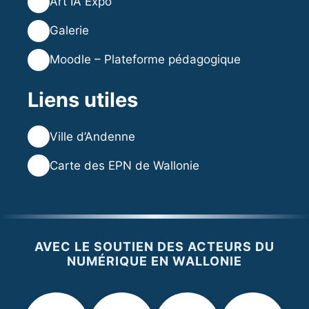
🎨
Art IA Expo
🖼️
Galerie
🎓
Moodle – Plateforme pédagogique
Liens utiles
🌐
Ville d’Andenne
🌐
Carte des EPN de Wallonie
AVEC LE SOUTIEN DES ACTEURS DU
NUMÉRIQUE EN WALLONIE