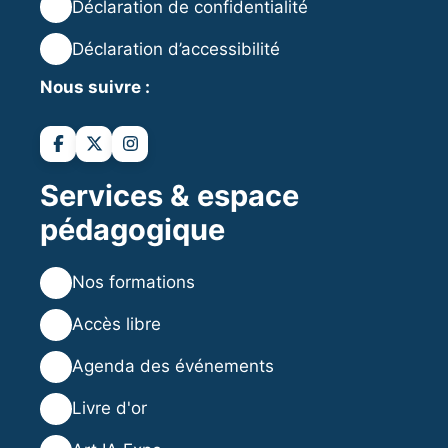
🔒
Déclaration de confidentialité
♿
Déclaration d’accessibilité
Nous suivre :
Services & espace
pédagogique
💻
Nos formations
💡
Accès libre
🗓️
Agenda des événements
⭐
Livre d'or