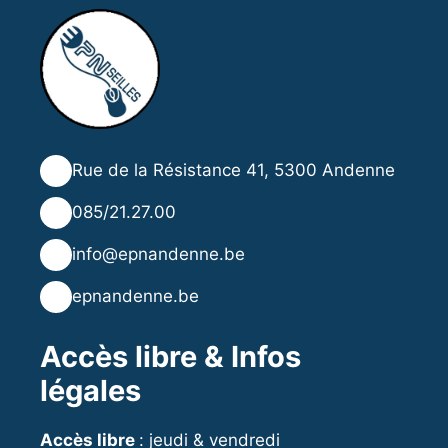
📍
Rue de la Résistance 41, 5300 Andenne
📞
085/21.27.00
✉️
info@epnandenne.be
🌐
epnandenne.be
Accès libre & Infos
légales
Accès libre
: jeudi & vendredi