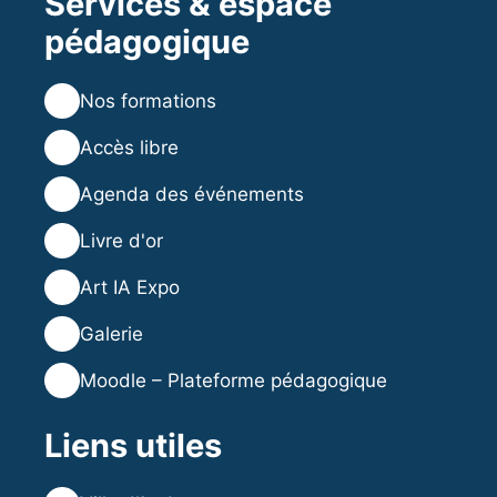
Services & espace
pédagogique
💻
Nos formations
💡
Accès libre
🗓️
Agenda des événements
⭐
Livre d'or
🎨
Art IA Expo
🖼️
Galerie
🎓
Moodle – Plateforme pédagogique
Liens utiles