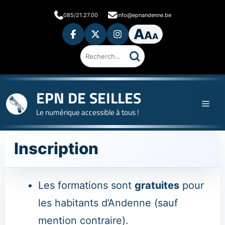
Aller
085/21.27.00
info@epnandenne.be
au
A
contenu
A
A
Ouvrir
les
préférences
d'accessibilité
Rechercher sur le site
EPN DE SEILLES
Men
Le numérique accessible à tous !
Inscription
Les formations sont
gratuites
pour
les habitants d’Andenne (sauf
mention contraire).