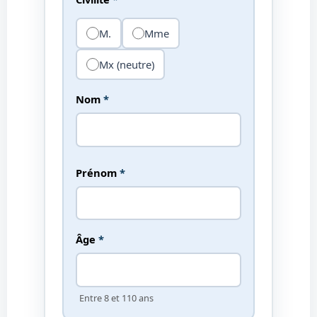
M.
Mme
Mx (neutre)
Nom
*
Prénom
*
Âge
*
Entre 8 et 110 ans