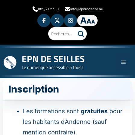
Aller
085/21.27.00
info@epnandenne.be
au
A
contenu
A
A
Ouvrir
les
préférences
d'accessibilité
Rechercher sur le site
EPN DE SEILLES
Men
Le numérique accessible à tous !
Inscription
Les formations sont
gratuites
pour
les habitants d’Andenne (sauf
mention contraire).