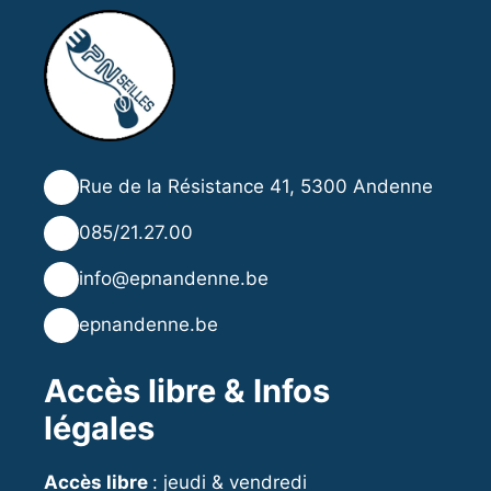
📍
Rue de la Résistance 41, 5300 Andenne
📞
085/21.27.00
✉️
info@epnandenne.be
🌐
epnandenne.be
Accès libre & Infos
légales
Accès libre
: jeudi & vendredi