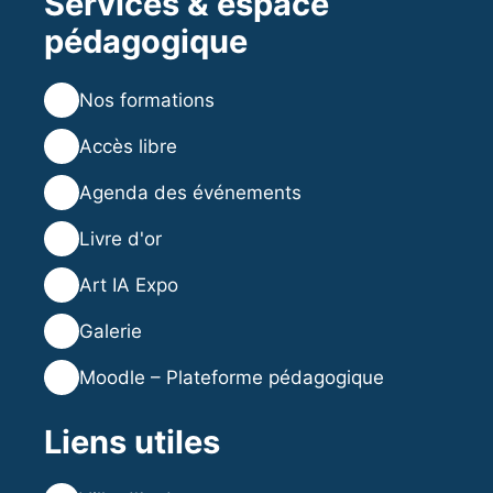
Services & espace
pédagogique
💻
Nos formations
💡
Accès libre
🗓️
Agenda des événements
⭐
Livre d'or
🎨
Art IA Expo
🖼️
Galerie
🎓
Moodle – Plateforme pédagogique
Liens utiles