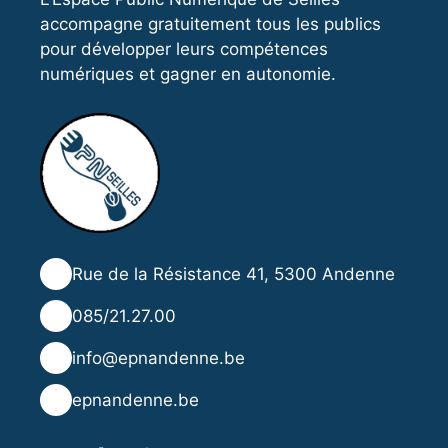
accompagne gratuitement tous les publics
pour développer leurs compétences
numériques et gagner en autonomie.
📍
Rue de la Résistance 41, 5300 Andenne
📞
085/21.27.00
✉️
info@epnandenne.be
🌐
epnandenne.be